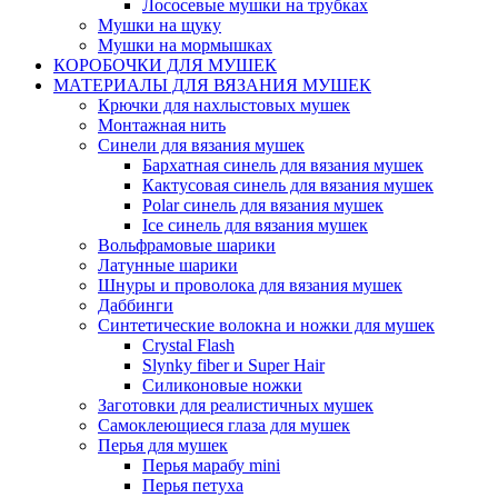
Лососевые мушки на трубках
Мушки на щуку
Мушки на мормышках
КОРОБОЧКИ ДЛЯ МУШЕК
МАТЕРИАЛЫ ДЛЯ ВЯЗАНИЯ МУШЕК
Крючки для нахлыстовых мушек
Монтажная нить
Синели для вязания мушек
Бархатная синель для вязания мушек
Кактусовая синель для вязания мушек
Polar синель для вязания мушек
Ice синель для вязания мушек
Вольфрамовые шарики
Латунные шарики
Шнуры и проволока для вязания мушек
Даббинги
Синтетические волокна и ножки для мушек
Crystal Flash
Slynky fiber и Super Hair
Силиконовые ножки
Заготовки для реалистичных мушек
Самоклеющиеся глаза для мушек
Перья для мушек
Перья марабу mini
Перья петуха