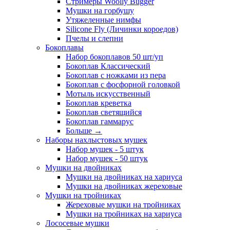
Стримеры Woolly Bugger
Мушки на горбушу
Утяжеленные нимфы
Silicone Fly (Личинки короедов)
Пчелы и слепни
Бокоплавы
Набор бокоплавов 50 шт/уп
Бокоплав Классический
Бокоплав с ножками из пера
Бокоплав с фосфорной головкой
Мотыль искусственный
Бокоплав креветка
Бокоплав светящийся
Бокоплав гаммарус
Больше
→
Наборы нахлыстовых мушек
Набор мушек - 5 штук
Набор мушек - 50 штук
Мушки на двойниках
Мушки на двойниках на хариуса
Мушки на двойниках жереховые
Мушки на тройниках
Жереховые мушки на тройниках
Мушки на тройниках на хариуса
Лососевые мушки