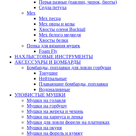
Перья разные (павлин, чирок, биоты)
Седла петуха
Мех
Мех песца
Мех овцы и козы
Хвосты оленя Bucktail
Мех белого медведя
Хвосты белки
Пенка для вязания мушек
Foam Fly
НАХЛЫСТОВЫЕ ИНСТРУМЕНТЫ
АКCЕССУАРЫ И БОМБАРДЫ
Бомбарды, поплавки для ловли горбуши
Тонущие
Нейтральные
Плавающие бомбарды, поплавки
Водоналивные
УЛОВИСТЫЕ МУШКИ
Мушки на голавля
Мушки на горбушу
Мушки на жереха и чехонь
Мушки на хариуса и ленка
Мушки для ловли форели на платниках
Мушки на окуня
Мушки на форель и кумжу