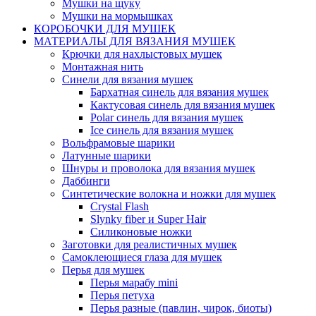
Мушки на щуку
Мушки на мормышках
КОРОБОЧКИ ДЛЯ МУШЕК
МАТЕРИАЛЫ ДЛЯ ВЯЗАНИЯ МУШЕК
Крючки для нахлыстовых мушек
Монтажная нить
Синели для вязания мушек
Бархатная синель для вязания мушек
Кактусовая синель для вязания мушек
Polar синель для вязания мушек
Ice синель для вязания мушек
Вольфрамовые шарики
Латунные шарики
Шнуры и проволока для вязания мушек
Даббинги
Синтетические волокна и ножки для мушек
Crystal Flash
Slynky fiber и Super Hair
Силиконовые ножки
Заготовки для реалистичных мушек
Самоклеющиеся глаза для мушек
Перья для мушек
Перья марабу mini
Перья петуха
Перья разные (павлин, чирок, биоты)