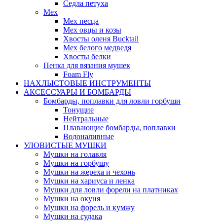
Седла петуха
Мех
Мех песца
Мех овцы и козы
Хвосты оленя Bucktail
Мех белого медведя
Хвосты белки
Пенка для вязания мушек
Foam Fly
НАХЛЫСТОВЫЕ ИНСТРУМЕНТЫ
АКCЕССУАРЫ И БОМБАРДЫ
Бомбарды, поплавки для ловли горбуши
Тонущие
Нейтральные
Плавающие бомбарды, поплавки
Водоналивные
УЛОВИСТЫЕ МУШКИ
Мушки на голавля
Мушки на горбушу
Мушки на жереха и чехонь
Мушки на хариуса и ленка
Мушки для ловли форели на платниках
Мушки на окуня
Мушки на форель и кумжу
Мушки на судака