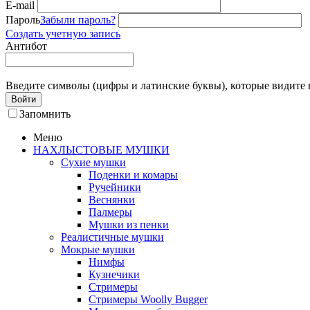
E-mail
Пароль
Забыли пароль?
Создать учетную запись
Антибот
Введите символы (цифры и латинские буквы), которые видите 
Войти
Запомнить
Меню
НАХЛЫСТОВЫЕ МУШКИ
Сухие мушки
Поденки и комары
Ручейники
Веснянки
Палмеры
Мушки из пенки
Реалистичные мушки
Мокрые мушки
Нимфы
Кузнечики
Стримеры
Стримеры Woolly Bugger