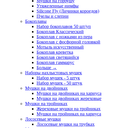
Мушки на горбушу
Утяжеленные нимфы
Silicone Fly (Личинки короедов)
Пчелы и слепни
Бокоплавы
Набор бокоплавов 50 шт/уп
Бокоплав Классический
Бокоплав с ножками из пера
Бокоплав с фосфорной головкой
Мотыль искусственный
Бокоплав креветка
Бокоплав светящийся
Бокоплав гаммарус
Больше
→
Наборы нахлыстовых мушек
Набор мушек - 5 штук
Набор мушек - 50 штук
Мушки на двойниках
Мушки на двойниках на хариуса
Мушки на двойниках жереховые
Мушки на тройниках
Жереховые мушки на тройниках
Мушки на тройниках на хариуса
Лососевые мушки
Лососевые мушки на трубках