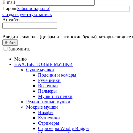
E-mail
Пароль
Забыли пароль?
Создать учетную запись
Антибот
Введите символы (цифры и латинские буквы), которые видите 
Войти
Запомнить
Меню
НАХЛЫСТОВЫЕ МУШКИ
Сухие мушки
Поденки и комары
Ручейники
Веснянки
Палмеры
Мушки из пенки
Реалистичные мушки
Мокрые мушки
Нимфы
Кузнечики
Стримеры
Стримеры Woolly Bugger