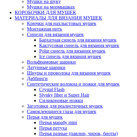
Мушки на щуку
Мушки на мормышках
КОРОБОЧКИ ДЛЯ МУШЕК
МАТЕРИАЛЫ ДЛЯ ВЯЗАНИЯ МУШЕК
Крючки для нахлыстовых мушек
Монтажная нить
Синели для вязания мушек
Бархатная синель для вязания мушек
Кактусовая синель для вязания мушек
Polar синель для вязания мушек
Ice синель для вязания мушек
Вольфрамовые шарики
Латунные шарики
Шнуры и проволока для вязания мушек
Даббинги
Синтетические волокна и ножки для мушек
Crystal Flash
Slynky fiber и Super Hair
Силиконовые ножки
Заготовки для реалистичных мушек
Самоклеющиеся глаза для мушек
Перья для мушек
Перья марабу mini
Перья петуха
Перья разные (павлин, чирок, биоты)