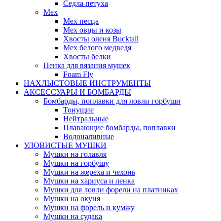
Седла петуха
Мех
Мех песца
Мех овцы и козы
Хвосты оленя Bucktail
Мех белого медведя
Хвосты белки
Пенка для вязания мушек
Foam Fly
НАХЛЫСТОВЫЕ ИНСТРУМЕНТЫ
АКCЕССУАРЫ И БОМБАРДЫ
Бомбарды, поплавки для ловли горбуши
Тонущие
Нейтральные
Плавающие бомбарды, поплавки
Водоналивные
УЛОВИСТЫЕ МУШКИ
Мушки на голавля
Мушки на горбушу
Мушки на жереха и чехонь
Мушки на хариуса и ленка
Мушки для ловли форели на платниках
Мушки на окуня
Мушки на форель и кумжу
Мушки на судака