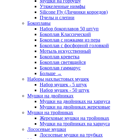
Мушки на горбушу
Утяжеленные нимфы
Silicone Fly (Личинки короедов)
Пчелы и слепни
Бокоплавы
Набор бокоплавов 50 шт/уп
Бокоплав Классический
Бокоплав с ножками из пера
Бокоплав с фосфорной головкой
Мотыль искусственный
Бокоплав креветка
Бокоплав светящийся
Бокоплав гаммарус
Больше
→
Наборы нахлыстовых мушек
Набор мушек - 5 штук
Набор мушек - 50 штук
Мушки на двойниках
Мушки на двойниках на хариуса
Мушки на двойниках жереховые
Мушки на тройниках
Жереховые мушки на тройниках
Мушки на тройниках на хариуса
Лососевые мушки
Лососевые мушки на трубках