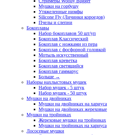
Стримеры Woolly Bugger
Мушки на горбушу
Утяжеленные нимфы
Silicone Fly (Личинки короедов)
Пчелы и слепни
Бокоплавы
Набор бокоплавов 50 шт/уп
Бокоплав Классический
Бокоплав с ножками из пера
Бокоплав с фосфорной головкой
Мотыль искусственный
Бокоплав креветка
Бокоплав светящийся
Бокоплав гаммарус
Больше
→
Наборы нахлыстовых мушек
Набор мушек - 5 штук
Набор мушек - 50 штук
Мушки на двойниках
Мушки на двойниках на хариуса
Мушки на двойниках жереховые
Мушки на тройниках
Жереховые мушки на тройниках
Мушки на тройниках на хариуса
Лососевые мушки