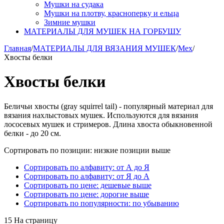
Мушки на судака
Мушки на плотву, красноперку и ельца
Зимние мушки
МАТЕРИАЛЫ ДЛЯ МУШЕК НА ГОРБУШУ
Главная
/
МАТЕРИАЛЫ ДЛЯ ВЯЗАНИЯ МУШЕК
/
Мех
/
Хвосты белки
Хвосты белки
Беличьи хвосты (gray squirrel tail) - популярный материал для
вязания нахлыстовых мушек. Используются для вязания
лососевых мушек и стримеров. Длина хвоста обыкновенной
белки - до 20 см.
Сортировать по позиции: низкие позиции выше
Сортировать по алфавиту: от А до Я
Сортировать по алфавиту: от Я до А
Сортировать по цене: дешевые выше
Сортировать по цене: дорогие выше
Сортировать по популярности: по убыванию
15 На страницу