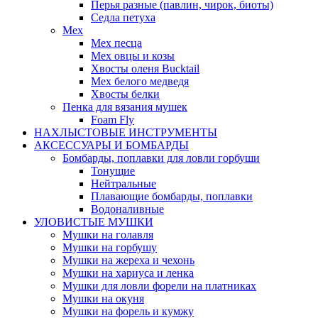
Перья разные (павлин, чирок, биоты)
Седла петуха
Мех
Мех песца
Мех овцы и козы
Хвосты оленя Bucktail
Мех белого медведя
Хвосты белки
Пенка для вязания мушек
Foam Fly
НАХЛЫСТОВЫЕ ИНСТРУМЕНТЫ
АКCЕССУАРЫ И БОМБАРДЫ
Бомбарды, поплавки для ловли горбуши
Тонущие
Нейтральные
Плавающие бомбарды, поплавки
Водоналивные
УЛОВИСТЫЕ МУШКИ
Мушки на голавля
Мушки на горбушу
Мушки на жереха и чехонь
Мушки на хариуса и ленка
Мушки для ловли форели на платниках
Мушки на окуня
Мушки на форель и кумжу