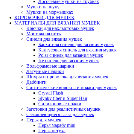
Лососевые мушки на трубках
Мушки на щуку
Мушки на мормышках
КОРОБОЧКИ ДЛЯ МУШЕК
МАТЕРИАЛЫ ДЛЯ ВЯЗАНИЯ МУШЕК
Крючки для нахлыстовых мушек
Монтажная нить
Синели для вязания мушек
Бархатная синель для вязания мушек
Кактусовая синель для вязания мушек
Polar синель для вязания мушек
Ice синель для вязания мушек
Вольфрамовые шарики
Латунные шарики
Шнуры и проволока для вязания мушек
Даббинги
Синтетические волокна и ножки для мушек
Crystal Flash
Slynky fiber и Super Hair
Силиконовые ножки
Заготовки для реалистичных мушек
Самоклеющиеся глаза для мушек
Перья для мушек
Перья марабу mini
Перья петуха