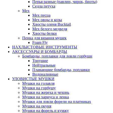
Перья разные (павлин, чирок, биоты)
Седла петуха
Мех
Мех песца
Мех овцы и козы
Хвосты оленя Bucktail
Мех белого медведя
Хвосты белки
Пенка для вязания мушек
Foam Fly
НАХЛЫСТОВЫЕ ИНСТРУМЕНТЫ
АКCЕССУАРЫ И БОМБАРДЫ
Бомбарды, поплавки для ловли горбуши
Тонущие
Нейтральные
Плавающие бомбарды, поплавки
Водоналивные
УЛОВИСТЫЕ МУШКИ
Мушки на голавля
Мушки на горбушу
Мушки на жереха и чехонь
Мушки на хариуса и ленка
Мушки для ловли форели на платниках
Мушки на окуня
Мушки на форель и кумжу