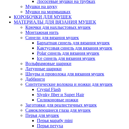
Лососевые мушки на трубках
Мушки на щуку
Мушки на мормышках
КОРОБОЧКИ ДЛЯ МУШЕК
МАТЕРИАЛЫ ДЛЯ ВЯЗАНИЯ МУШЕК
Крючки для нахлыстовых мушек
Монтажная нить
Синели для вязания мушек
Бархатная синель для вязания мушек
Кактусовая синель для вязания мушек
Polar синель для вязания мушек
Ice синель для вязания мушек
Вольфрамовые шарики
Латунные шарики
Шнуры и проволока для вязания мушек
Даббинги
Синтетические волокна и ножки для мушек
Crystal Flash
Slynky fiber и Super Hair
Силиконовые ножки
Заготовки для реалистичных мушек
Самоклеющиеся глаза для мушек
Перья для мушек
Перья марабу mini
Перья петуха