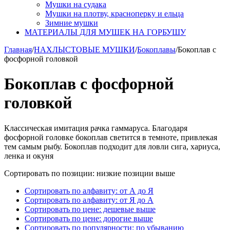
Мушки на судака
Мушки на плотву, красноперку и ельца
Зимние мушки
МАТЕРИАЛЫ ДЛЯ МУШЕК НА ГОРБУШУ
Главная
/
НАХЛЫСТОВЫЕ МУШКИ
/
Бокоплавы
/
Бокоплав с
фосфорной головкой
Бокоплав с фосфорной
головкой
Классическая имитация рачка гаммаруса. Благодаря
фосфорной головке бокоплав светится в темноте, привлекая
тем самым рыбу. Бокоплав подходит для ловли сига, хариуса,
ленка и окуня
Сортировать по позиции: низкие позиции выше
Сортировать по алфавиту: от А до Я
Сортировать по алфавиту: от Я до А
Сортировать по цене: дешевые выше
Сортировать по цене: дорогие выше
Сортировать по популярности: по убыванию