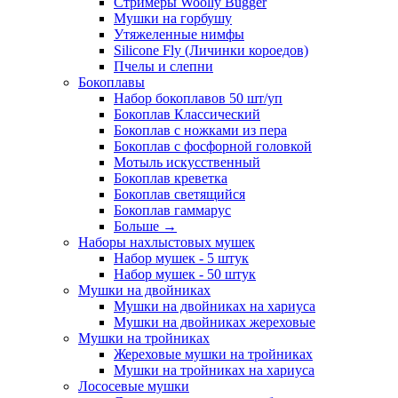
Стримеры Woolly Bugger
Мушки на горбушу
Утяжеленные нимфы
Silicone Fly (Личинки короедов)
Пчелы и слепни
Бокоплавы
Набор бокоплавов 50 шт/уп
Бокоплав Классический
Бокоплав с ножками из пера
Бокоплав с фосфорной головкой
Мотыль искусственный
Бокоплав креветка
Бокоплав светящийся
Бокоплав гаммарус
Больше
→
Наборы нахлыстовых мушек
Набор мушек - 5 штук
Набор мушек - 50 штук
Мушки на двойниках
Мушки на двойниках на хариуса
Мушки на двойниках жереховые
Мушки на тройниках
Жереховые мушки на тройниках
Мушки на тройниках на хариуса
Лососевые мушки