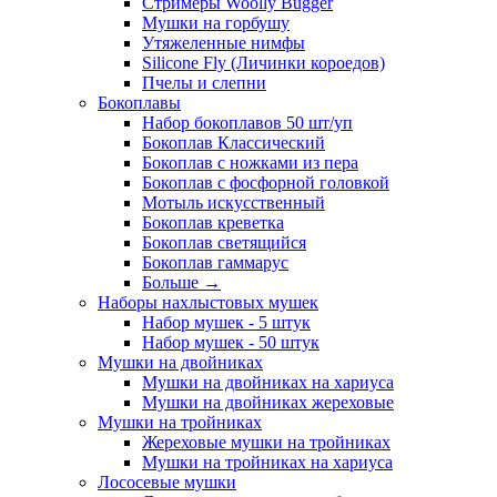
Стримеры Woolly Bugger
Мушки на горбушу
Утяжеленные нимфы
Silicone Fly (Личинки короедов)
Пчелы и слепни
Бокоплавы
Набор бокоплавов 50 шт/уп
Бокоплав Классический
Бокоплав с ножками из пера
Бокоплав с фосфорной головкой
Мотыль искусственный
Бокоплав креветка
Бокоплав светящийся
Бокоплав гаммарус
Больше
→
Наборы нахлыстовых мушек
Набор мушек - 5 штук
Набор мушек - 50 штук
Мушки на двойниках
Мушки на двойниках на хариуса
Мушки на двойниках жереховые
Мушки на тройниках
Жереховые мушки на тройниках
Мушки на тройниках на хариуса
Лососевые мушки