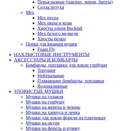
Перья разные (павлин, чирок, биоты)
Седла петуха
Мех
Мех песца
Мех овцы и козы
Хвосты оленя Bucktail
Мех белого медведя
Хвосты белки
Пенка для вязания мушек
Foam Fly
НАХЛЫСТОВЫЕ ИНСТРУМЕНТЫ
АКCЕССУАРЫ И БОМБАРДЫ
Бомбарды, поплавки для ловли горбуши
Тонущие
Нейтральные
Плавающие бомбарды, поплавки
Водоналивные
УЛОВИСТЫЕ МУШКИ
Мушки на голавля
Мушки на горбушу
Мушки на жереха и чехонь
Мушки на хариуса и ленка
Мушки для ловли форели на платниках
Мушки на окуня
Мушки на форель и кумжу