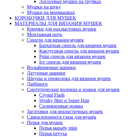
Лососевые мушки на трубках
Мушки на щуку
Мушки на мормышках
КОРОБОЧКИ ДЛЯ МУШЕК
МАТЕРИАЛЫ ДЛЯ ВЯЗАНИЯ МУШЕК
Крючки для нахлыстовых мушек
Монтажная нить
Синели для вязания мушек
Бархатная синель для вязания мушек
Кактусовая синель для вязания мушек
Polar синель для вязания мушек
Ice синель для вязания мушек
Вольфрамовые шарики
Латунные шарики
Шнуры и проволока для вязания мушек
Даббинги
Синтетические волокна и ножки для мушек
Crystal Flash
Slynky fiber и Super Hair
Силиконовые ножки
Заготовки для реалистичных мушек
Самоклеющиеся глаза для мушек
Перья для мушек
Перья марабу mini
Перья петуха