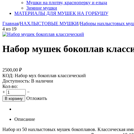
Мушки на плотву, красноперку и ельца
Зимние мушки
МАТЕРИАЛЫ ДЛЯ МУШЕК НА ГОРБУШУ
Главная
/
НАХЛЫСТОВЫЕ МУШКИ
/
Наборы нахлыстовых му
4
из
19
Набор мушек бокоплав класс
2500,00
₽
КОД:
Набор мух бокоплав классический
Доступность:
В наличии
Кол-во:
+
−
Отложить
В корзину
Описание
Набор из 50 нахлыстовых мушек бокоплавов. Классическая ими