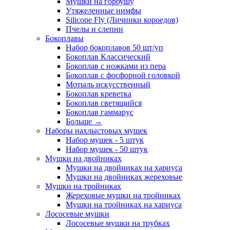
Мушки на горбушу
Утяжеленные нимфы
Silicone Fly (Личинки короедов)
Пчелы и слепни
Бокоплавы
Набор бокоплавов 50 шт/уп
Бокоплав Классический
Бокоплав с ножками из пера
Бокоплав с фосфорной головкой
Мотыль искусственный
Бокоплав креветка
Бокоплав светящийся
Бокоплав гаммарус
Больше
→
Наборы нахлыстовых мушек
Набор мушек - 5 штук
Набор мушек - 50 штук
Мушки на двойниках
Мушки на двойниках на хариуса
Мушки на двойниках жереховые
Мушки на тройниках
Жереховые мушки на тройниках
Мушки на тройниках на хариуса
Лососевые мушки
Лососевые мушки на трубках