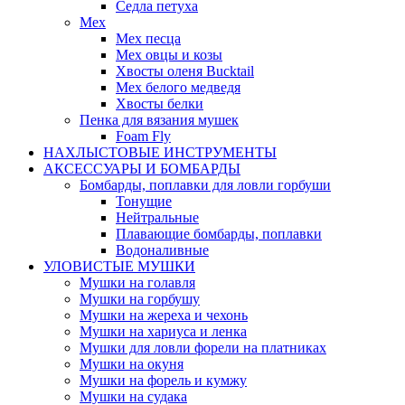
Седла петуха
Мех
Мех песца
Мех овцы и козы
Хвосты оленя Bucktail
Мех белого медведя
Хвосты белки
Пенка для вязания мушек
Foam Fly
НАХЛЫСТОВЫЕ ИНСТРУМЕНТЫ
АКCЕССУАРЫ И БОМБАРДЫ
Бомбарды, поплавки для ловли горбуши
Тонущие
Нейтральные
Плавающие бомбарды, поплавки
Водоналивные
УЛОВИСТЫЕ МУШКИ
Мушки на голавля
Мушки на горбушу
Мушки на жереха и чехонь
Мушки на хариуса и ленка
Мушки для ловли форели на платниках
Мушки на окуня
Мушки на форель и кумжу
Мушки на судака