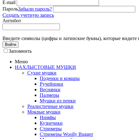
E-mail
Пароль
Забыли пароль?
Создать учетную запись
Антибот
Введите символы (цифры и латинские буквы), которые видите 
Войти
Запомнить
Меню
НАХЛЫСТОВЫЕ МУШКИ
Сухие мушки
Поденки и комары
Ручейники
Веснянки
Палмеры
Мушки из пенки
Реалистичные мушки
Мокрые мушки
Нимфы
Кузнечики
Стримеры
Стримеры Woolly Bugger