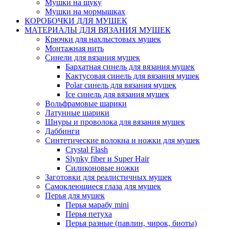
Мушки на щуку
Мушки на мормышках
КОРОБОЧКИ ДЛЯ МУШЕК
МАТЕРИАЛЫ ДЛЯ ВЯЗАНИЯ МУШЕК
Крючки для нахлыстовых мушек
Монтажная нить
Синели для вязания мушек
Бархатная синель для вязания мушек
Кактусовая синель для вязания мушек
Polar синель для вязания мушек
Ice синель для вязания мушек
Вольфрамовые шарики
Латунные шарики
Шнуры и проволока для вязания мушек
Даббинги
Синтетические волокна и ножки для мушек
Crystal Flash
Slynky fiber и Super Hair
Силиконовые ножки
Заготовки для реалистичных мушек
Самоклеющиеся глаза для мушек
Перья для мушек
Перья марабу mini
Перья петуха
Перья разные (павлин, чирок, биоты)